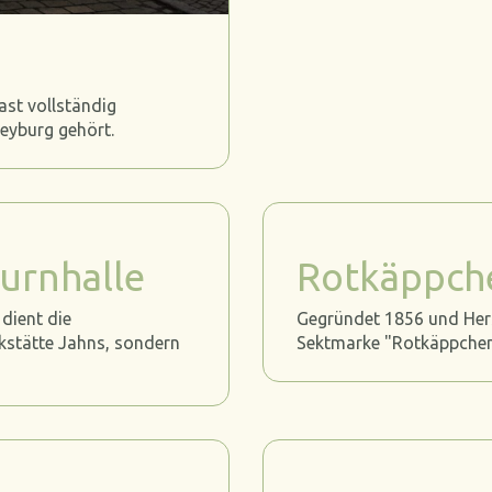
ast vollständig
reyburg gehört.
urnhalle
Rotkäppche
dient die
Gegründet 1856 und Herst
nkstätte Jahns, sondern
Sektmarke "Rotkäppchen"